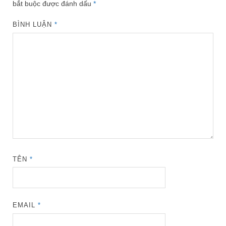
bắt buộc được đánh dấu
*
BÌNH LUẬN
*
TÊN
*
EMAIL
*